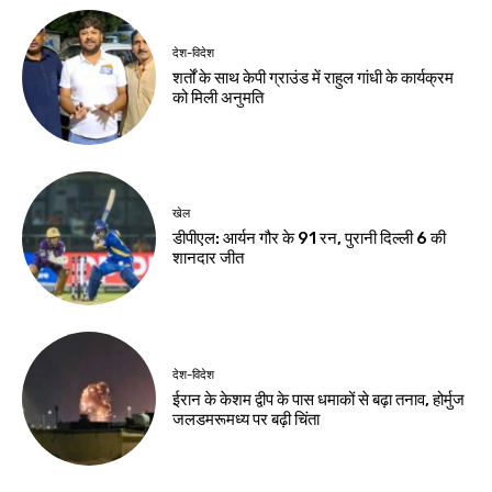
देश-विदेश
देश-विदेश
बारिश से उत्तराखंड में
ब्रिक्स संस्कृति सम्मेलन
जनजीवन प्रभावित,
का तीसरा दिन आज,
गंगोत्री-यमुनोत्री और
भोपाल में होगा सांस्कृतिक
बद्रीनाथ मार्ग बाधित
महोत्सव
Birsa Bhumi Live
-
Birsa Bhumi Live
-
August 7, 2026
August 7, 2026
देश-विदेश
पर्यावरण एवं पर्यटन
समिति में शामिल हुए
विधायक भद्र हेमब्रम