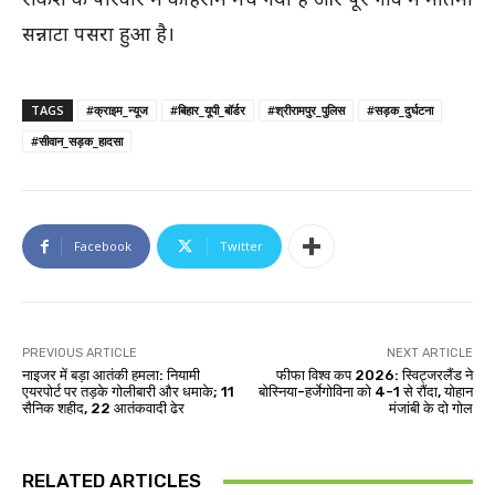
सन्नाटा पसरा हुआ है।
TAGS
#क्राइम_न्यूज
#बिहार_यूपी_बॉर्डर
#श्रीरामपुर_पुलिस
#सड़क_दुर्घटना
#सीवान_सड़क_हादसा
Facebook
Twitter
PREVIOUS ARTICLE
NEXT ARTICLE
नाइजर में बड़ा आतंकी हमला: नियामी
फीफा विश्व कप 2026: स्विट्जरलैंड ने
एयरपोर्ट पर तड़के गोलीबारी और धमाके; 11
बोस्निया-हर्जेगोविना को 4-1 से रौंदा, योहान
सैनिक शहीद, 22 आतंकवादी ढेर
मंजांबी के दो गोल
RELATED ARTICLES