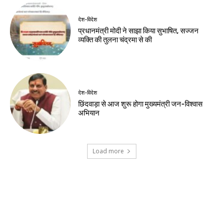
Birsa Bhumi Live
-
August 7, 2026
नवीनतम लेख
देश-विदेश
शर्तों के साथ केपी ग्राउंड में राहुल गांधी के कार्यक्रम
को मिली अनुमति
खेल
डीपीएल: आर्यन गौर के 91 रन, पुरानी दिल्ली 6 की
शानदार जीत
देश-विदेश