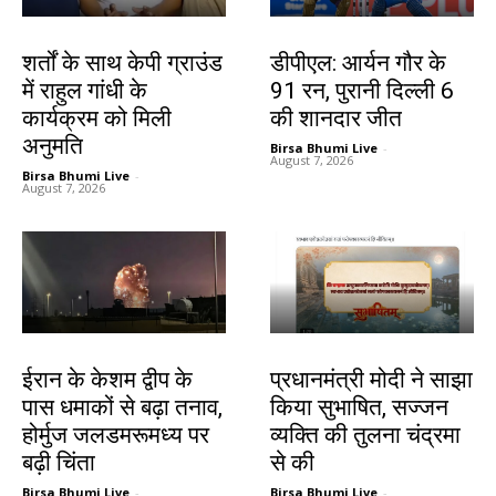
देश-विदेश
खेल
शर्तों के साथ केपी ग्राउंड
डीपीएल: आर्यन गौर के
में राहुल गांधी के
91 रन, पुरानी दिल्ली 6
कार्यक्रम को मिली
की शानदार जीत
अनुमति
Birsa Bhumi Live
-
August 7, 2026
Birsa Bhumi Live
-
August 7, 2026
देश-विदेश
देश-विदेश
ईरान के केशम द्वीप के
प्रधानमंत्री मोदी ने साझा
पास धमाकों से बढ़ा तनाव,
किया सुभाषित, सज्जन
होर्मुज जलडमरूमध्य पर
व्यक्ति की तुलना चंद्रमा
बढ़ी चिंता
से की
Birsa Bhumi Live
-
Birsa Bhumi Live
-