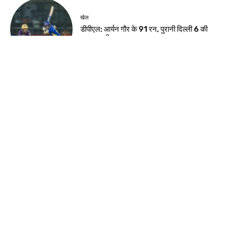
खेल
डीपीएल: आर्यन गौर के 91 रन, पुरानी दिल्ली 6 की
शानदार जीत
देश-विदेश
ईरान के केशम द्वीप के पास धमाकों से बढ़ा तनाव, होर्मुज
जलडमरूमध्य पर बढ़ी चिंता
देश-विदेश
प्रधानमंत्री मोदी ने साझा किया सुभाषित, सज्जन
व्यक्ति की तुलना चंद्रमा से की