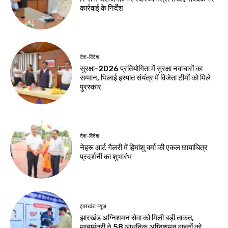
यूपी टी20 लीग से
बाल देखरेख संस्थाओं के
खिलाड़ियों को मिल रहा
बच्चों के कौशल विकास
बड़ा मंच : आयुष लालवानी
पर राज्यव्यापी पहल
Birsa Bhumi Live
-
Birsa Bhumi Live
-
August 6, 2026
August 6, 2026
बिहार
300 किलो की कांवड़
बनी आकर्षण का केंद्र
Birsa Bhumi Live
-
August 6, 2026
नवीनतम लेख