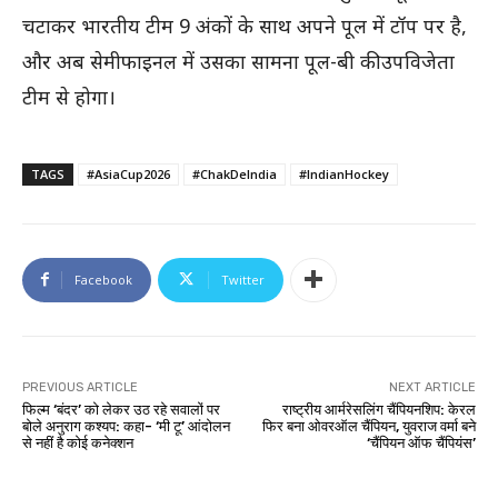
चटाकर भारतीय टीम 9 अंकों के साथ अपने पूल में टॉप पर है,
और अब सेमीफाइनल में उसका सामना पूल-बी की उपविजेता
टीम से होगा।
TAGS
#AsiaCup2026
#ChakDeIndia
#IndianHockey
Facebook
Twitter
PREVIOUS ARTICLE
NEXT ARTICLE
फिल्म ‘बंदर’ को लेकर उठ रहे सवालों पर
राष्ट्रीय आर्मरेसलिंग चैंपियनशिप: केरल
बोले अनुराग कश्यप: कहा- ‘मी टू’ आंदोलन
फिर बना ओवरऑल चैंपियन, युवराज वर्मा बने
से नहीं है कोई कनेक्शन
‘चैंपियन ऑफ चैंपियंस’