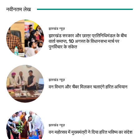
देश-विदेश
देश-विदेश
ईरान के केशम द्वीप के
प्रधानमंत्री मोदी ने साझा
पास धमाकों से बढ़ा तनाव,
किया सुभाषित, सज्जन
होर्मुज जलडमरूमध्य पर
व्यक्ति की तुलना चंद्रमा
बढ़ी चिंता
से की
Birsa Bhumi Live
-
Birsa Bhumi Live
-
August 7, 2026
August 7, 2026
देश-विदेश
छिंदवाड़ा से आज शुरू