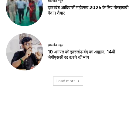
August 8, 2026
नवीनतम लेख
झारखंड न्यूज़
रांची में सेना के वाहन से भिड़ी तेज रफ्तार कार, दो
युवतियों समेत तीन की हालत गंभीर
जमशेदपुर
शहीद निर्मल महतो के शहादत दिवस पर मुख्यमंत्री हेमंत
सोरेन ने अर्पित की श्रद्धांजलि
खूंटी