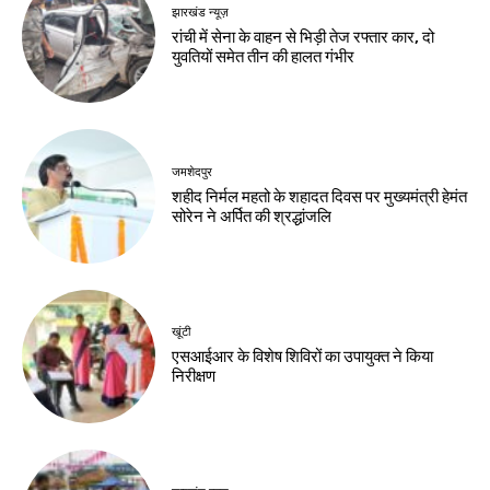
झारखंड न्यूज़
झारखंड न्यूज़
JSSC-JPSC गड़बड़ी
10 अगस्त को विधानसभा
के खिलाफ छात्रों का
घेराव, छात्रों से रांची
प्रदर्शन, सीएम आवास
पहुंचने की अपील
घेराव मार्च
Birsa Bhumi Live
-
August 8, 2026
Birsa Bhumi Live
-
August 8, 2026
करियर
मर्चेंट नेवी में कैसे बनाएं
करियर, कौन-सी पढ़ाई
जरूरी और कितनी मिलती
है सैलरी?
Birsa Bhumi Live
-