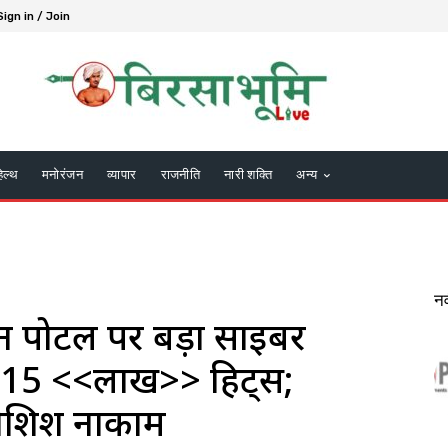
Sign in / Join
हेल्थ
मनोरंजन
व्यापार
राजनीति
नारी शक्ति
अन्य
न
 पोर्टल पर बड़ा साइबर
 15 <<लाख>> हिट्स;
कोशिश नाकाम