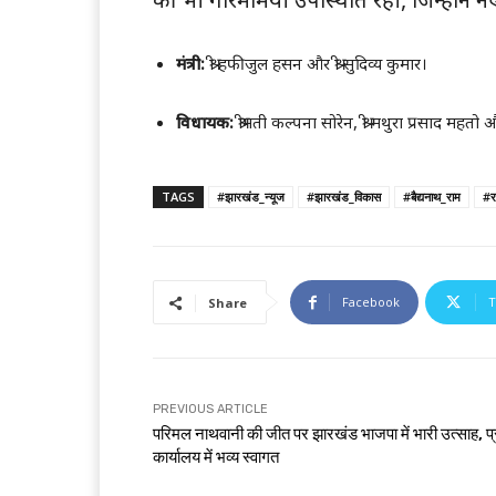
मंत्री:
श्री हफीजुल हसन और श्री सुदिव्य कुमार।
विधायक:
श्रीमती कल्पना सोरेन, श्री मथुरा प्रसाद महतो
TAGS
#झारखंड_न्यूज
#झारखंड_विकास
#बैद्यनाथ_राम
#र
Facebook
T
Share
PREVIOUS ARTICLE
परिमल नाथवानी की जीत पर झारखंड भाजपा में भारी उत्साह, प
कार्यालय में भव्य स्वागत