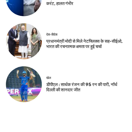
ऑपरेशन सफाया में पुलिस
की बड़ी कार्रवाई, दो देशी
कट्टे और चोरी की बाइक
बरामद
Birsa Bhumi Live
-
August 5, 2026
नवीनतम लेख
देश-विदेश
शेख हसीना के लाइव प्रसारण पर भारत से नाराज हुआ
बांग्लादेश
देश-विदेश
सर्राफा कारोबारी को गोली मार 30 किलो चांदी और
सोने के गहने लूटे