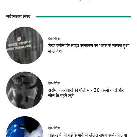
देश-विदेश
देश-विदेश
धरती माता की सेवा का
ब्रिक्स संस्कृति बैठक में
संकल्प, प्रधानमंत्री मोदी
आज घोषणापत्र के मसौदे
ने साझा किया अथर्ववेद
पर होगी चर्चा
का सुभाषितम्
Birsa Bhumi Live
-
August 6, 2026
Birsa Bhumi Live
-
August 6, 2026
झारखंड न्यूज़