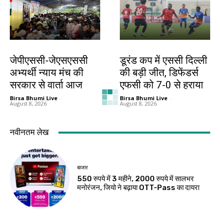
झारखंड न्यूज़
खेल
जेपीएससी-जेएसएससी
डूरंड कप में एससी दिल्ली
अभ्यर्थी न्याय मंच की
की बड़ी जीत, डिफेंडर्स
सरकार से वार्ता आज
एफसी को 7-0 से हराया
Birsa Bhumi Live
-
Birsa Bhumi Live
-
August 8, 2026
August 8, 2026
खेल
देश-विदेश
थॉम्पसन की घातक
मप्र में आज तीन जिलों में
गेंदबाजी, 54 रन पर ढेर
भारी बारिश का अलर्ट
हुआ बांग्लादेश
Birsa Bhumi Live
-
August 8, 2026