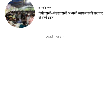
मनोरंजन, जियो ने बढ़ाया OTT-Pass का दायरा
देश-विदेश
यूपीआई लेनदेन उपभोक्ताओं और छोटे कारोबारियों के
लिए मुफ्त रहेगा
झारखंड न्यूज़
हजारीबाग में मुठभेड़, प्रिंस खान गिरोह का संदिग्ध
गिरफ्तार
झारखंड न्यूज़
स्वास्थ्य मंत्री ने अस्पताल में भर्ती छात्र से की मुलाकात