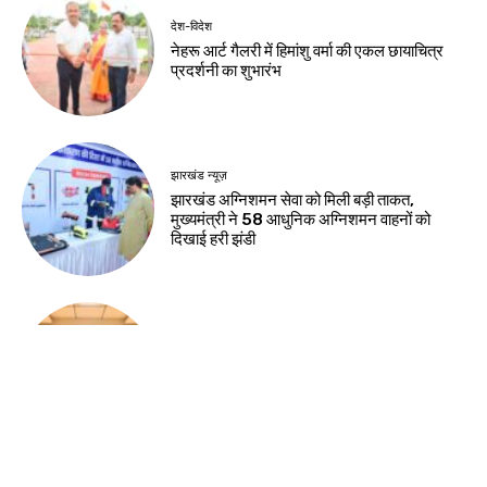
देश-विदेश
नेहरू आर्ट गैलरी में हिमांशु वर्मा की एकल छायाचित्र
प्रदर्शनी का शुभारंभ
झारखंड न्यूज़
झारखंड अग्निशमन सेवा को मिली बड़ी ताकत,
मुख्यमंत्री ने 58 आधुनिक अग्निशमन वाहनों को
दिखाई हरी झंडी
झारखंड न्यूज़
राष्ट्रीय हथकरघा दिवस की पूर्व संध्या पर चैम्बर में
कार्यशाला, तसर सिल्क और स्थानीय हस्तशिल्प को
वैश्विक पहचान दिलाने पर जोर
Load more