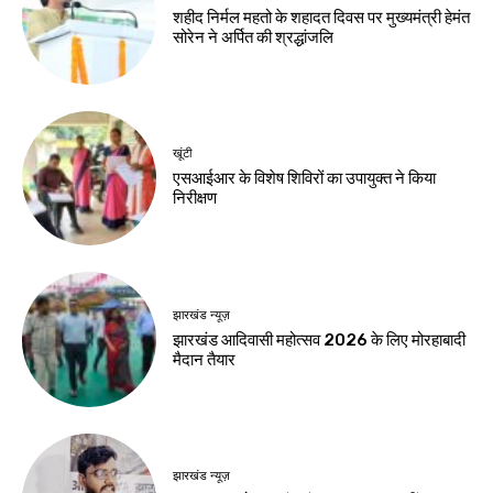
झारखंड न्यूज़
करियर
10 अगस्त को विधानसभा
मर्चेंट नेवी में कैसे बनाएं
घेराव, छात्रों से रांची
करियर, कौन-सी पढ़ाई
पहुंचने की अपील
जरूरी और कितनी मिलती
है सैलरी?
Birsa Bhumi Live
-
August 8, 2026
Birsa Bhumi Live
-
August 8, 2026
करियर
एआई में करियर बनाना है
तो ये 5 कोर्स हो सकते हैं
बेहतर विकल्प
Birsa Bhumi Live
-
August 8, 2026
नवीनतम लेख