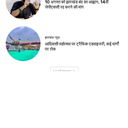
जमशेदपुर
शहीद निर्मल महतो के शहादत दिवस पर मुख्यमंत्री हेमंत
सोरेन ने अर्पित की श्रद्धांजलि
खूंटी
एसआईआर के विशेष शिविरों का उपायुक्त ने किया
निरीक्षण
झारखंड न्यूज़
झारखंड आदिवासी महोत्सव 2026 के लिए मोरहाबादी
मैदान तैयार