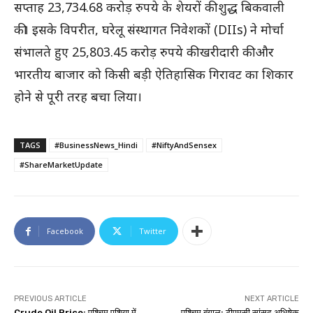
सप्ताह 23,734.68 करोड़ रुपये के शेयरों की शुद्ध बिकवाली
की। इसके विपरीत, घरेलू संस्थागत निवेशकों (DIIs) ने मोर्चा
संभालते हुए 25,803.45 करोड़ रुपये की खरीदारी की और
भारतीय बाजार को किसी बड़ी ऐतिहासिक गिरावट का शिकार
होने से पूरी तरह बचा लिया।
TAGS
#BusinessNews_Hindi
#NiftyAndSensex
#ShareMarketUpdate
Facebook
Twitter
PREVIOUS ARTICLE
NEXT ARTICLE
Crude Oil Price: पश्चिम एशिया में
पश्चिम बंगाल: टीएमसी सांसद अभिषेक