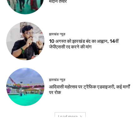
बेहतर विकल्प
Birsa Bhumi Live
-
August 8, 2026
नवीनतम लेख
जमशेदपुर
शहीद निर्मल महतो के शहादत दिवस पर मुख्यमंत्री हेमंत
सोरेन ने अर्पित की श्रद्धांजलि
खूंटी
एसआईआर के विशेष शिविरों का उपायुक्त ने किया
निरीक्षण