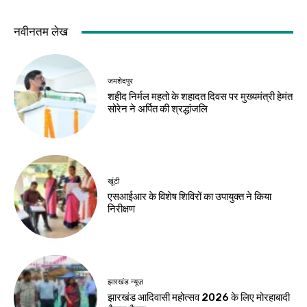
झारखंड न्यूज़
करियर
10 अगस्त को विधानसभा
मर्चेंट नेवी में कैसे बनाएं
घेराव, छात्रों से रांची
करियर, कौन-सी पढ़ाई
पहुंचने की अपील
जरूरी और कितनी मिलती
है सैलरी?
Birsa Bhumi Live
-
August 8, 2026
Birsa Bhumi Live
-
August 8, 2026
करियर
एआई में करियर बनाना है
तो ये 5 कोर्स हो सकते हैं