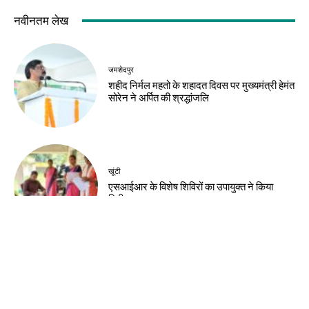
नवीनतम लेख
जमशेदपुर
शहीद निर्मल महतो के शहादत दिवस पर मुख्यमंत्री हेमंत
सोरेन ने अर्पित की श्रद्धांजलि
खूंटी
एसआईआर के विशेष शिविरों का उपायुक्त ने किया
निरीक्षण
झारखंड न्यूज़
झारखंड आदिवासी महोत्सव 2026 के लिए मोरहाबादी
मैदान तैयार