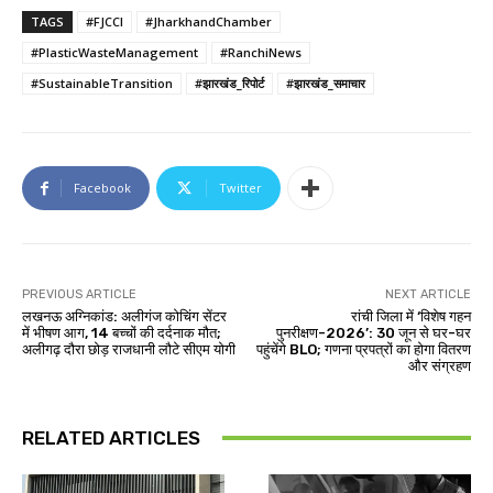
TAGS
#FJCCI
#JharkhandChamber
#PlasticWasteManagement
#RanchiNews
#SustainableTransition
#झारखंड_रिपोर्ट
#झारखंड_समाचार
Facebook
Twitter
PREVIOUS ARTICLE
NEXT ARTICLE
लखनऊ अग्निकांड: अलीगंज कोचिंग सेंटर
रांची जिला में ‘विशेष गहन
में भीषण आग, 14 बच्चों की दर्दनाक मौत;
पुनरीक्षण-2026’: 30 जून से घर-घर
अलीगढ़ दौरा छोड़ राजधानी लौटे सीएम योगी
पहुंचेंगे BLO; गणना प्रपत्रों का होगा वितरण
और संग्रहण
RELATED ARTICLES