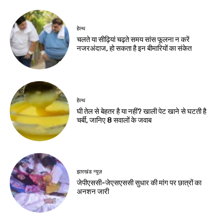
जमशेदपुर
एलबीएसएम कॉलेज में
करंट से छात्रा घायल
Birsa Bhumi Live
-
August 8, 2026
नवीनतम लेख
करियर
मर्चेंट नेवी में कैसे बनाएं करियर, कौन-सी पढ़ाई जरूरी
और कितनी मिलती है सैलरी?
करियर
एआई में करियर बनाना है तो ये 5 कोर्स हो सकते हैं