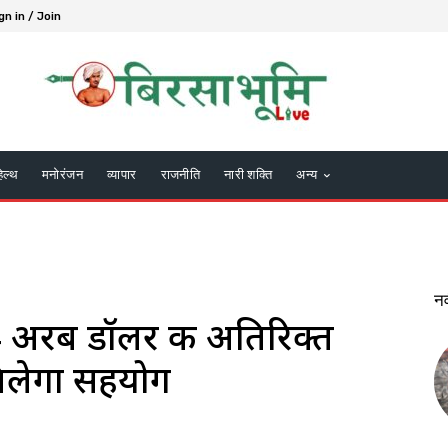
gn in / Join
हेल्थ
मनोरंजन
व्यापार
राजनीति
नारी शक्ति
अन्य
न
4 अरब डॉलर की अतिरिक्त
 मिलेगा सहयोग