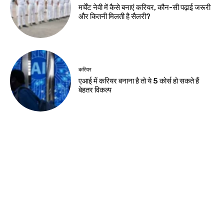
नवीनतम लेख
झारखंड न्यूज़
आदिवासी महोत्सव पर ट्रैफिक एडवाइजरी, कई मार्गों
पर रोक
झारखंड न्यूज़
JSSC-JPSC गड़बड़ी के खिलाफ छात्रों का
प्रदर्शन, सीएम आवास घेराव मार्च
झारखंड न्यूज़
10 अगस्त को विधानसभा घेराव, छात्रों से रांची पहुंचने