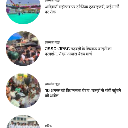
हेल्थ
झारखंड न्यूज़
घी तेल से बेहतर है या
जेपीएससी-जेएसएससी
नहीं? खाली पेट खाने से
सुधार की मांग पर छात्रों
घटती है चर्बी, जानिए 8
का अनशन जारी
सवालों के जवाब
Birsa Bhumi Live
-
August 8, 2026
Birsa Bhumi Live
-
August 8, 2026
झारखंड न्यूज़
54 फीट के कांवर के
साथ 105 किमी पैदल
देवघर पहुंचे 500
कांवरिया
Birsa Bhumi Live
-
August 8, 2026