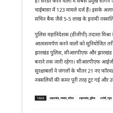
हैं। सरेंडर करने वालों में सबसे प्रमुख स
चाईबासा में 123 मामले दर्ज हैं। इसके अलावा 
सचिन बैक जैसे 5-5 लाख के इनामी नक्सलियों 
पुलिस महानिदेशक (डीजीपी) तदाशा मिश्रा 
आत्मसमर्पण करने वालों को सुनियोजित तरीके
झारखंड पुलिस, सीआरपीएफ और झारखंड जग
बनाने तक जारी रहेगा। सीआरपीएफ आईजी सा
सुरक्षाबलों ने जंगलों के भीतर 21 नए फॉरव
नक्सलियों की कमर पूरी तरह टूट गई और उन्हो
TAGS
#झारखंड_नक्सल_सरेंडर
#झारखंड_पुलिस
#रांची_न्यूज