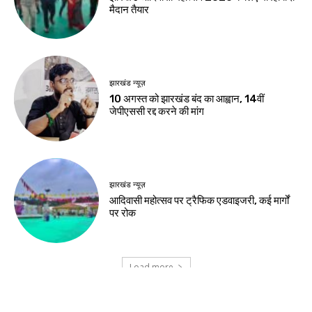
तो ये 5 कोर्स हो सकते हैं
बेहतर विकल्प
Birsa Bhumi Live
-
August 8, 2026
नवीनतम लेख
जमशेदपुर
शहीद निर्मल महतो के शहादत दिवस पर मुख्यमंत्री हेमंत
सोरेन ने अर्पित की श्रद्धांजलि
खूंटी
एसआईआर के विशेष शिविरों का उपायुक्त ने किया
निरीक्षण