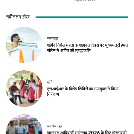
झारखंड न्यूज़
करियर
10 अगस्त को विधानसभा
मर्चेंट नेवी में कैसे बनाएं
घेराव, छात्रों से रांची
करियर, कौन-सी पढ़ाई
पहुंचने की अपील
जरूरी और कितनी मिलती
है सैलरी?
Birsa Bhumi Live
-
August 8, 2026
Birsa Bhumi Live
-
August 8, 2026
करियर
एआई में करियर बनाना है