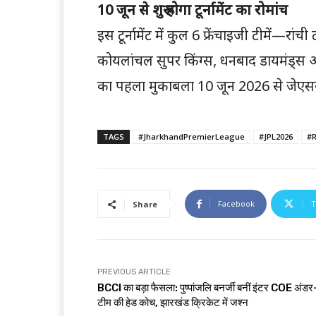
10 जून से शुरू होगा टूर्नामेंट का रोमांच
इस टूर्नामेंट में कुल 6 फ्रेंचाइजी टीमें—रां
कोयलांचल सुपर किंग्स, धनबाद डायमंड्स और स
का पहला मुकाबला 10 जून 2026 से जेएससीए अ
TAGS
#JharkhandPremierLeague
#JPL2026
#R
Facebook
T
Share
PREVIOUS ARTICLE
BCCI का बड़ा फैसला: पुष्पांजलि बनर्जी बनीं इंटर COE अंड
टीम की हेड कोच, झारखंड क्रिकेट में जश्न