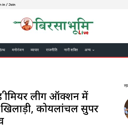
n in / Join
हेल्थ
मनोरंजन
व्यापार
राजनीति
नारी शक्ति
अन्य
न
्रीमियर लीग ऑक्शन में
े खिलाड़ी, कोयलांचल सुपर
ंव