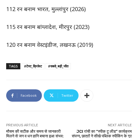
112 रन बनाम भारत, मुल्लांपुर (2026)
115 रन बनाम बांग्लादेश, मीरपुर (2023)
120 रन बनाम वेस्टइंडीज, लखनऊ (2019)
TAGS
#टेस्ट_क्रिकेट
#सबसे_बड़ी_जीत
Facebook
Twitter
PREVIOUS ARTICLE
NEXT ARTICLE
माैसम की सटीक और समय से जानकारी
JCI रांची का “स्पीक टू लीड” कार्यक्रम
मिलने से जन व धन हानि बचाना हुआ संभव:
संपन्न, छात्रों ने सीखे पब्लिक स्पीकिंग के गुर