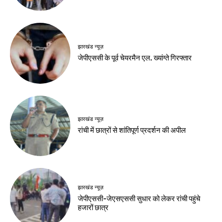
हेल्थ
लौंग से बनाएं फेस पैक,
त्वचा में आएगी चमक
Birsa Bhumi Live
-
August 10, 2026
नवीनतम लेख
झारखंड न्यूज़
विधानसभा घेराव पर मंत्री सुदिव्य का भाजपा पर आरोप
झारखंड न्यूज़