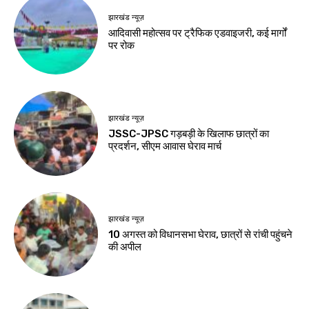
हेल्थ
झारखंड न्यूज़
घी तेल से बेहतर है या
जेपीएससी-जेएसएससी
नहीं? खाली पेट खाने से
सुधार की मांग पर छात्रों
घटती है चर्बी, जानिए 8
का अनशन जारी
सवालों के जवाब
Birsa Bhumi Live
-
August 8, 2026
Birsa Bhumi Live
-
August 8, 2026
झारखंड न्यूज़
54 फीट के कांवर के
साथ 105 किमी पैदल
देवघर पहुंचे 500
कांवरिया