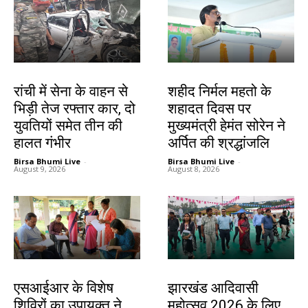
झारखंड न्यूज़
जमशेदपुर
रांची में सेना के वाहन से
शहीद निर्मल महतो के
भिड़ी तेज रफ्तार कार, दो
शहादत दिवस पर
युवतियों समेत तीन की
मुख्यमंत्री हेमंत सोरेन ने
हालत गंभीर
अर्पित की श्रद्धांजलि
Birsa Bhumi Live
-
Birsa Bhumi Live
-
August 9, 2026
August 8, 2026
खूंटी
झारखंड न्यूज़
एसआईआर के विशेष
झारखंड आदिवासी
शिविरों का उपायुक्त ने
महोत्सव 2026 के लिए