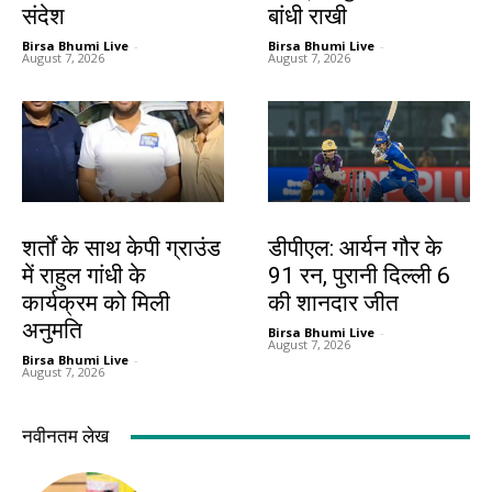
संदेश
बांधी राखी
Birsa Bhumi Live
-
Birsa Bhumi Live
-
August 7, 2026
August 7, 2026
देश-विदेश
खेल
शर्तों के साथ केपी ग्राउंड
डीपीएल: आर्यन गौर के
में राहुल गांधी के
91 रन, पुरानी दिल्ली 6
कार्यक्रम को मिली
की शानदार जीत
अनुमति
Birsa Bhumi Live
-
August 7, 2026
Birsa Bhumi Live
-
August 7, 2026
नवीनतम लेख