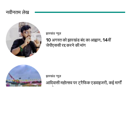
नवीनतम लेख
झारखंड न्यूज़
10 अगस्त को झारखंड बंद का आह्वान, 14वीं
जेपीएससी रद्द करने की मांग
झारखंड न्यूज़
आदिवासी महोत्सव पर ट्रैफिक एडवाइजरी, कई मार्गों
पर रोक
झारखंड न्यूज़
JSSC-JPSC गड़बड़ी के खिलाफ छात्रों का
प्रदर्शन, सीएम आवास घेराव मार्च