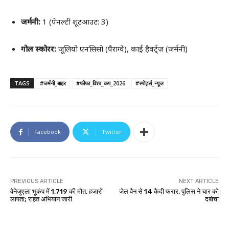
जर्मनी:
1 (पेनल्टी शूटआउट: 3)
गोल स्कोरर:
जूलियो एनसिसो (पैराग्वे), काई हैवर्ट्ज़ (जर्मनी)
TAGS
#जर्मनी_बाहर
#फीफा_विश्व_कप_2026
#स्पोर्ट्स_न्यूज
Facebook
Twitter
PREVIOUS ARTICLE
NEXT ARTICLE
वेनेजुएला भूकंप में 1,719 की मौत, हजारों
जेल वैन से 14 कैदी फरार, पुलिस ने चार को
लापता; राहत अभियान जारी
दबोचा