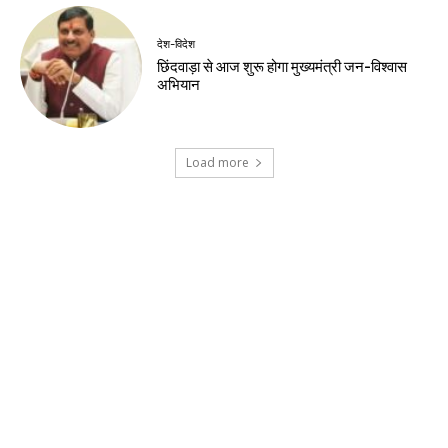
देश-विदेश
शर्तों के साथ केपी ग्राउंड में राहुल गांधी के कार्यक्रम
को मिली अनुमति
खेल
डीपीएल: आर्यन गौर के 91 रन, पुरानी दिल्ली 6 की
शानदार जीत
देश-विदेश
ईरान के केशम द्वीप के पास धमाकों से बढ़ा तनाव, होर्मुज
जलडमरूमध्य पर बढ़ी चिंता
देश-विदेश