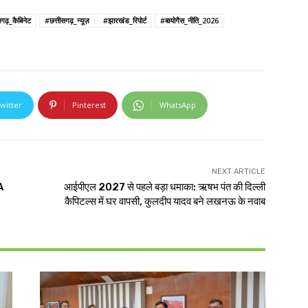
गढ़_कैबिनेट
#छत्तीसगढ़_न्यूज़
#झारखंड_रिपोर्ट
#बायोगैस_नीति_2026
witter
Pinterest
WhatsApp
NEXT ARTICLE
A
आईपीएल 2027 से पहले बड़ा धमाका: ऋषभ पंत की दिल्ली
कैपिटल्स में घर वापसी, कुलदीप यादव बने लखनऊ के नवाब