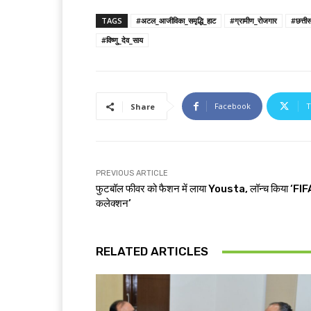
TAGS
#अटल_आजीविका_समृद्धि_हाट
#ग्रामीण_रोजगार
#छत्तीस
#विष्णु_देव_साय
Facebook
T
Share
PREVIOUS ARTICLE
फुटबॉल फीवर को फैशन में लाया Yousta, लॉन्च किया ‘FIF
कलेक्शन’
RELATED ARTICLES