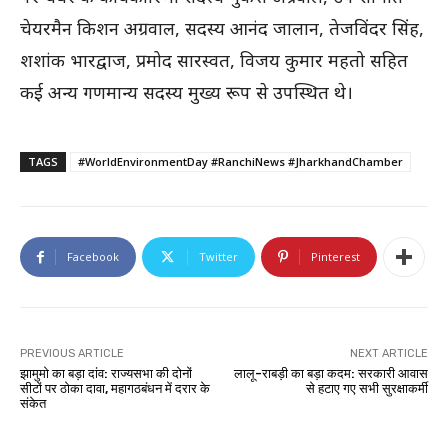
चेयरमैन किशन अग्रवाल, सदस्य आनंद जालान, तेजविंदर सिंह,
शशांक भारद्वाज, प्रमोद सारस्वत, विजय कुमार महतो सहित
कई अन्य गणमान्य सदस्य मुख्य रूप से उपस्थित थे।
TAGS
#WorldEnvironmentDay #RanchiNews #JharkhandChamber
Facebook
Twitter
Pinterest
PREVIOUS ARTICLE
NEXT ARTICLE
झामुमो का बड़ा दांव: राज्यसभा की दोनों
लालू-राबड़ी का बड़ा कदम: सरकारी आवास
सीटों पर ठोका दावा, महागठबंधन में दरार के
से हटाए गए सभी सुरक्षाकर्मी
संकेत