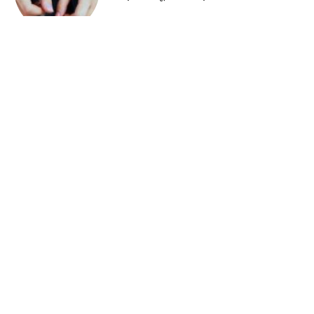
झारखंड न्यूज़
रांची में छात्रों से शांतिपूर्ण प्रदर्शन की अपील
झारखंड न्यूज़
जेपीएससी-जेएसएससी सुधार को लेकर रांची पहुंचे
हजारों छात्र
झारखंड न्यूज़
जेपीएससी-जेएसएससी छात्रों का विधानसभा मार्च,
पुरानी विधानसभा के पास जुटी भीड़