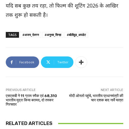
यदि सब कुछ तय रहा, तो फिल्म की शूटिंग 2026 के आखिर
तक शुरू हो सकती है।
TAGS
#अजय_देवगन
#अनुभव_सिन्हा
#बॉलीवुड_अपडेट
Facebook
Twitter
PREVIOUS ARTICLE
NEXT ARTICLE
एसएसबी ने 11 ग्राम स्मैक एवं 68,310
माेदी ओस्लो पहुंचे, भारतीय प्रधानमंत्री की
भारतीय मुद्रा किया बरामद, दो तस्कर
चार दशक बाद नार्वे यात्रा
गिरफ्तार
RELATED ARTICLES