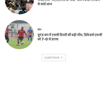
देश-विदेश
यूपीआई लेनदेन उपभोक्ताओं और छोटे कारोबारियों के
लिए मुफ्त रहेगा
झारखंड न्यूज़
हजारीबाग में मुठभेड़, प्रिंस खान गिरोह का संदिग्ध
गिरफ्तार
झारखंड न्यूज़
स्वास्थ्य मंत्री ने अस्पताल में भर्ती छात्र से की मुलाकात