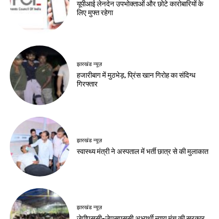
देश-विदेश
देश-विदेश
मप्र में आज तीन जिलों में
रूस से तेल खरीदने वाले
भारी बारिश का अलर्ट
देशों पर अमेरिकी दबाव
बढ़ा
Birsa Bhumi Live
-
August 8, 2026
Birsa Bhumi Live
-
August 8, 2026
देश-विदेश
पूर्व कुलपति ब्रिगेडियर
ओ.पी. चौधरी का निधन
Birsa Bhumi Live
-
August 8, 2026
नवीनतम लेख