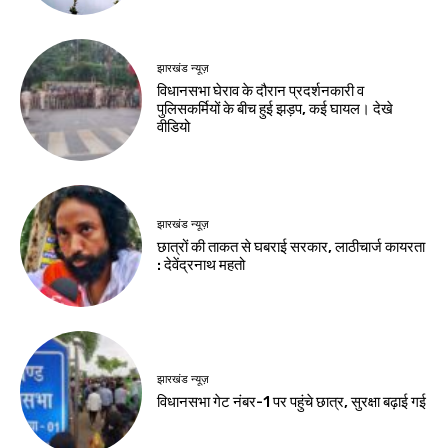
महतो
भ्रष्टाचार की पोल :
दुलाल भुइयां
Birsa Bhumi Live
-
August 10, 2026
Birsa Bhumi Live
-
August 10, 2026
झारखंड न्यूज़
झारखंड विधानसभा में
8,399 करोड़ का
अनुपूरक बजट पारित
Birsa Bhumi Live
-
August 10, 2026
नवीनतम लेख