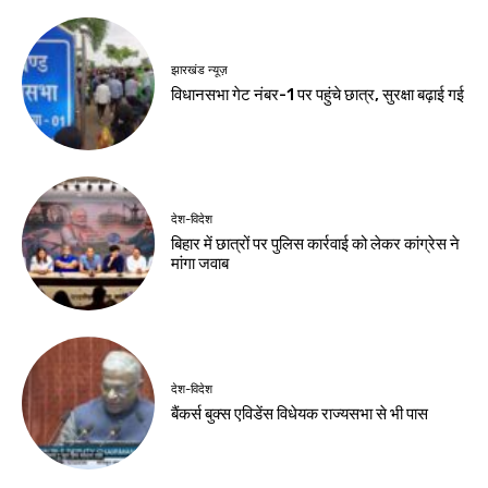
झारखंड न्यूज़
वाटर कैनन के बीच झूमे
छात्र, बैरिकेड पर किया
डांस
Birsa Bhumi Live
-
August 10, 2026
नवीनतम लेख
झारखंड न्यूज़
विधानसभा घेराव के दौरान प्रदर्शनकारी व
पुलिसकर्मियों के बिच हुई झड़प, कई घायल। देखे
वीडियो