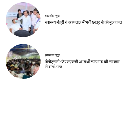
देश-विदेश
यूपीआई लेनदेन उपभोक्ताओं और छोटे कारोबारियों के
लिए मुफ्त रहेगा
झारखंड न्यूज़
हजारीबाग में मुठभेड़, प्रिंस खान गिरोह का संदिग्ध
गिरफ्तार
झारखंड न्यूज़
स्वास्थ्य मंत्री ने अस्पताल में भर्ती छात्र से की मुलाकात