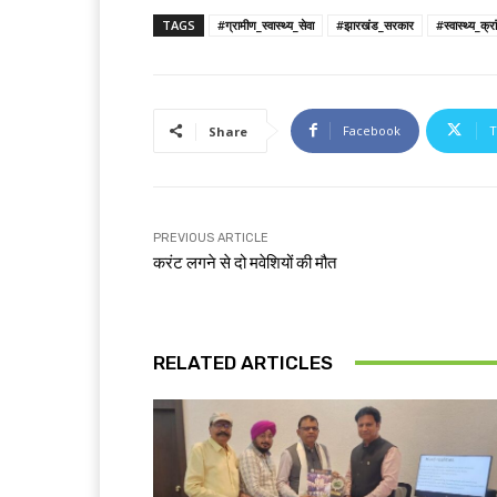
TAGS
#ग्रामीण_स्वास्थ्य_सेवा
#झारखंड_सरकार
#स्वास्थ्य_क्रा
Facebook
T
Share
PREVIOUS ARTICLE
करंट लगने से दो मवेशियों की मौत
RELATED ARTICLES