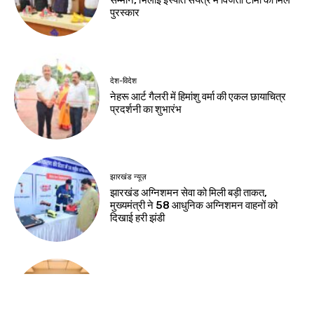
सम्मान, भिलाई इस्पात संयंत्र में विजेता टीमों को मिले
पुरस्कार
देश-विदेश
नेहरू आर्ट गैलरी में हिमांशु वर्मा की एकल छायाचित्र
प्रदर्शनी का शुभारंभ
झारखंड न्यूज़
झारखंड अग्निशमन सेवा को मिली बड़ी ताकत,
मुख्यमंत्री ने 58 आधुनिक अग्निशमन वाहनों को
दिखाई हरी झंडी
झारखंड न्यूज़
राष्ट्रीय हथकरघा दिवस की पूर्व संध्या पर चैम्बर में
कार्यशाला, तसर सिल्क और स्थानीय हस्तशिल्प को