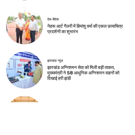
देश-विदेश
नेहरू आर्ट गैलरी में हिमांशु वर्मा की एकल छायाचित्र
प्रदर्शनी का शुभारंभ
झारखंड न्यूज़
झारखंड अग्निशमन सेवा को मिली बड़ी ताकत,
मुख्यमंत्री ने 58 आधुनिक अग्निशमन वाहनों को
दिखाई हरी झंडी
झारखंड न्यूज़
राष्ट्रीय हथकरघा दिवस की पूर्व संध्या पर चैम्बर में
कार्यशाला, तसर सिल्क और स्थानीय हस्तशिल्प को
वैश्विक पहचान दिलाने पर जोर