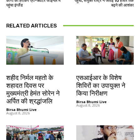
कांगो को हराकर प्री-क्वार्टर फाइनल में
पहुंची, संयुक्त राष्ट्र ने जताई 10 हजार तक
पहुंचा इंग्लैंड
बढ़ने की आशंका
RELATED ARTICLES
जमशेदपुर
खूंटी
शहीद निर्मल महतो के
एसआईआर के विशेष
शहादत दिवस पर
शिविरों का उपायुक्त ने
मुख्यमंत्री हेमंत सोरेन ने
किया निरीक्षण
अर्पित की श्रद्धांजलि
Birsa Bhumi Live
-
August 8, 2026
Birsa Bhumi Live
-
August 8, 2026