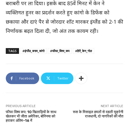
बराबरी पर ला दिया। इसके बाद 85वें मिनट में केन ने
व्यक्तिगत हुनर का प्रदर्शन करते हुए कांगो के डिफेंस को
छकाया और दाएं पैर से जोरदार शॉट मारकर इंग्लैंड को 2-1 की
निर्णायक बढ़त दिला दी, जो अंत तक कायम रही।
TAGS
#इंग्लैंड_बनाम_कांगो
#फीफा_विश्व_कप
#हैरी_केन_गोल
Facebook
Twitter
PREVIOUS ARTICLE
NEXT ARTICLE
फीफा विश्व कप: 10 खिलाड़ियों के साथ
रूस के मिसाइल हमलों से दहली यूक्रेनी
खेलकर भी जीता अमेरिका, बोस्निया को
राजधानी, दो नागरिकों की मौत
हराकर अंतिम-16 में