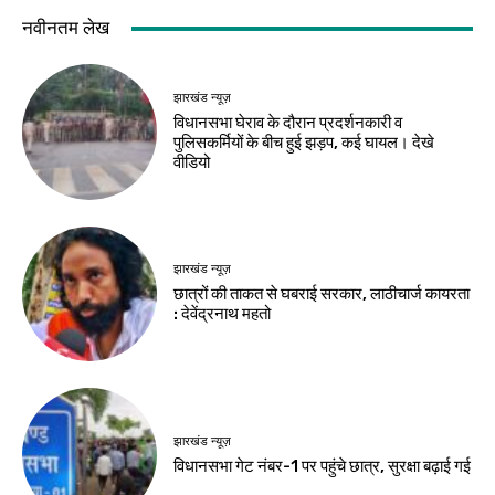
जमशेदपुर
झारखंड न्यूज़
छात्रों के आंदोलन ने
झारखंड विधानसभा में
खोली सरकार के
8,399 करोड़ का
भ्रष्टाचार की पोल :
अनुपूरक बजट पारित
दुलाल भुइयां
Birsa Bhumi Live
-
August 10, 2026
Birsa Bhumi Live
-
August 10, 2026
झारखंड न्यूज़
वाटर कैनन के बीच झूमे