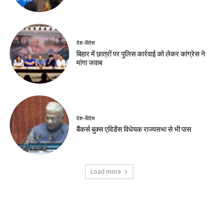
छात्र, बैरिकेड पर किया
डांस
Birsa Bhumi Live
-
August 10, 2026
नवीनतम लेख
झारखंड न्यूज़
विधानसभा घेराव के दौरान प्रदर्शनकारी व
पुलिसकर्मियों के बीच हुई झड़प, कई घायल। देखे
वीडियो
झारखंड न्यूज़
छात्रों की ताकत से घबराई सरकार, लाठीचार्ज कायरता
: देवेंद्रनाथ महतो