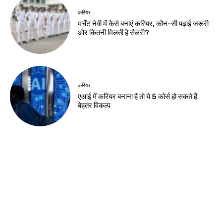
Birsa Bhumi Live
-
August 8, 2026
नवीनतम लेख
झारखंड न्यूज़
आदिवासी महोत्सव पर ट्रैफिक एडवाइजरी, कई मार्गों
पर रोक
झारखंड न्यूज़
JSSC-JPSC गड़बड़ी के खिलाफ छात्रों का
प्रदर्शन, सीएम आवास घेराव मार्च