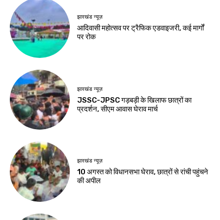
हेल्थ
झारखंड न्यूज़
घी तेल से बेहतर है या
जेपीएससी-जेएसएससी
नहीं? खाली पेट खाने से
सुधार की मांग पर छात्रों
घटती है चर्बी, जानिए 8
का अनशन जारी
सवालों के जवाब
Birsa Bhumi Live
-
August 8, 2026
Birsa Bhumi Live
-
August 8, 2026
झारखंड न्यूज़
54 फीट के कांवर के
साथ 105 किमी पैदल
देवघर पहुंचे 500
कांवरिया