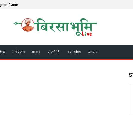
gn in / Join
हेल्थ
मनोरंजन
व्यापार
राजनीति
नारी शक्ति
अन्य
S