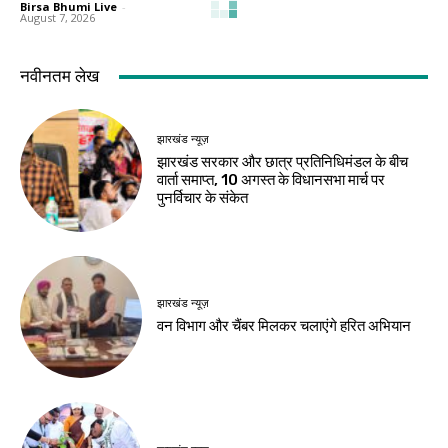
Birsa Bhumi Live
-
August 7, 2026
देश-विदेश
देश-विदेश
ईरान के केशम द्वीप के
प्रधानमंत्री मोदी ने साझा
पास धमाकों से बढ़ा तनाव,
किया सुभाषित, सज्जन
होर्मुज जलडमरूमध्य पर
व्यक्ति की तुलना चंद्रमा
बढ़ी चिंता
से की
Birsa Bhumi Live
-
Birsa Bhumi Live
-
August 7, 2026
August 7, 2026