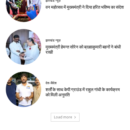
देश-विदेश
छिंदवाड़ा से आज शुरू
होगा मुख्यमंत्री जन-
विश्वास अभियान
Birsa Bhumi Live
-
August 7, 2026
नवीनतम लेख
झारखंड न्यूज़
झारखंड सरकार और छात्र प्रतिनिधिमंडल के बीच
वार्ता समाप्त, 10 अगस्त के विधानसभा मार्च पर
पुनर्विचार के संकेत
झारखंड न्यूज़
वन विभाग और चैंबर मिलकर चलाएंगे हरित अभियान