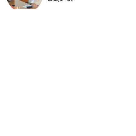
देश-विदेश
सुरक्षा-2026 प्रतियोगिता में सुरक्षा नवाचारों का
सम्मान, भिलाई इस्पात संयंत्र में विजेता टीमों को मिले
पुरस्कार
देश-विदेश
नेहरू आर्ट गैलरी में हिमांशु वर्मा की एकल छायाचित्र
प्रदर्शनी का शुभारंभ
झारखंड न्यूज़
झारखंड अग्निशमन सेवा को मिली बड़ी ताकत,
मुख्यमंत्री ने 58 आधुनिक अग्निशमन वाहनों को
दिखाई हरी झंडी