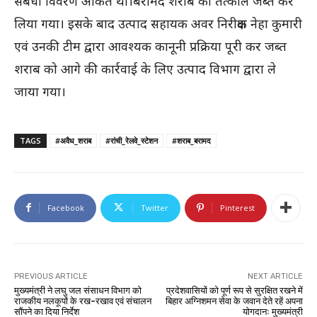
संबंधी विवरण अंकित था।बरामद शराब को तत्काल जब्त कर
लिया गया। इसके बाद उत्पाद सहायक अवर निरीक्षक नेहा कुमारी
एवं उनकी टीम द्वारा आवश्यक कानूनी प्रक्रिया पूरी कर जब्त
शराब को आगे की कार्रवाई के लिए उत्पाद विभाग द्वारा ले
जाया गया।
TAGS
#अवैध_शराब
#रांची_रेलवे_स्टेशन
#शराब_बरामद
Facebook
Twitter
Pinterest
PREVIOUS ARTICLE
NEXT ARTICLE
मुख्यमंत्री ने लघु जल संसाधन विभाग को
प्रदेशवासियों को पूर्ण रूप से सुरक्षित रखने में
राजकीय नलकूपों के रख-रखाव एवं संचालन
बिहार अग्निशमन सेवा के जवान देते रहें अपना
सौंपने का दिया निर्देश
योगदानः मुख्यमंत्री