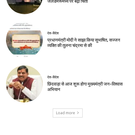
समिति में शामिल हुए
विधायक भद्र हेमब्रम
Birsa Bhumi Live
-
August 7, 2026
नवीनतम लेख
देश-विदेश
शर्तों के साथ केपी ग्राउंड में राहुल गांधी के कार्यक्रम
को मिली अनुमति
खेल
डीपीएल: आर्यन गौर के 91 रन, पुरानी दिल्ली 6 की
शानदार जीत