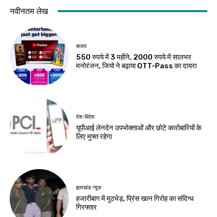
खेल
देश-विदेश
थॉम्पसन की घातक
मप्र में आज तीन जिलों में
गेंदबाजी, 54 रन पर ढेर
भारी बारिश का अलर्ट
हुआ बांग्लादेश
Birsa Bhumi Live
-
August 8, 2026
Birsa Bhumi Live
-
August 8, 2026
देश-विदेश
रूस से तेल खरीदने वाले
देशों पर अमेरिकी दबाव