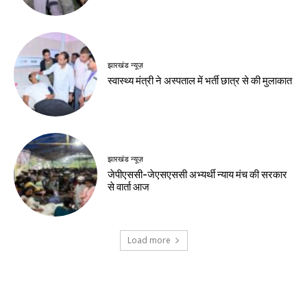
बढ़ा
Birsa Bhumi Live
-
August 8, 2026
नवीनतम लेख
बाजार
550 रुपये में 3 महीने, 2000 रुपये में सालभर
मनोरंजन, जियो ने बढ़ाया OTT-Pass का दायरा
देश-विदेश
यूपीआई लेनदेन उपभोक्ताओं और छोटे कारोबारियों के
लिए मुफ्त रहेगा