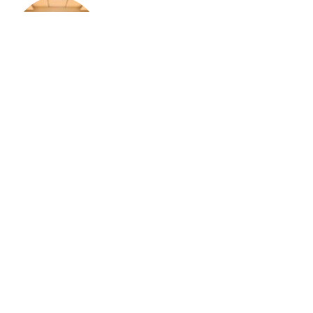
झारखंड न्यूज़
राष्ट्रीय हथकरघा दिवस की पूर्व संध्या पर चैम्बर में
कार्यशाला, तसर सिल्क और स्थानीय हस्तशिल्प को
वैश्विक पहचान दिलाने पर जोर
Load more
Contact us:
info@birsabhumi.com
© Copyright - Birsa Bhumi
होम
झारखंड न्यूज़
बिहार
देश-विदेश
खेल
हेल्थ
मनोरंजन
व्यापार
राजनीति
नारी शक्ति
अन्य