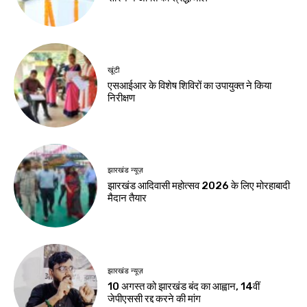
घेराव, छात्रों से रांची
करियर, कौन-सी पढ़ाई
पहुंचने की अपील
जरूरी और कितनी मिलती
है सैलरी?
Birsa Bhumi Live
-
August 8, 2026
Birsa Bhumi Live
-
August 8, 2026
करियर
एआई में करियर बनाना है
तो ये 5 कोर्स हो सकते हैं
बेहतर विकल्प
Birsa Bhumi Live
-
August 8, 2026
नवीनतम लेख